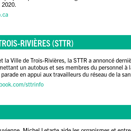
n 2020.
.ca
ROIS-RIVIÈRES (STTR)
t la
Ville de Trois-Rivières
, la
STTR
a annoncé dernièr
 mettant un autobus et ses membres du personnel à 
parade en appui aux travailleurs du réseau de la sa
ook.com/sttrinfo
vienne, Michel Letarte aide les organismes et entrep