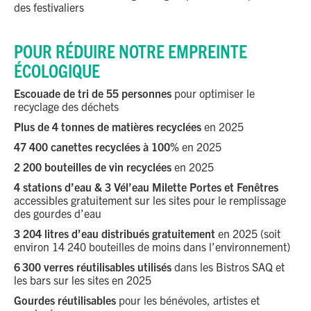
des festivaliers
Télécharger l’application
POUR RÉDUIRE NOTRE EMPREINTE
>
ÉCOLOGIQUE
Escouade de tri de 55 personnes
pour optimiser le
recyclage des déchets
Plus de 4 tonnes de matières recyclées
en 2025
Faire un don >
47 400 canettes recyclées à 100%
en 2025
2 200 bouteilles de vin recyclées
en 2025
CONSULTEZ NOS CAPSULES COMMENT
4 stations d’eau & 3 Vél’eau Milette Portes et Fenêtres
accessibles gratuitement sur les sites pour le remplissage
DEVENIR UN ÉCOFESTIVALIER >
des gourdes d’eau
3 204 litres d’eau distribués gratuitement
en 2025 (soit
environ 14 240 bouteilles de moins dans l’environnement)
6 300 verres réutilisables utilisés
dans les Bistros SAQ et
les bars sur les sites en 2025
Gourdes réutilisables
pour les bénévoles, artistes et