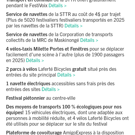
pendant le FestiVoix
Détails >
Service de navettes
de la STTR au coût de 4$ par trajet
(Plus de 5020 festivaliers festivaliers transportés en 2025
En savoir plus >
par les navettes de la STTR)
Détails >
Service de navettes
de la Corporation de transports
collectifs de la MRC de Maskinongé
Détails >
4
vélos-taxis Milette Portes et Fenêtres
pour se déplacer
facilement d’une scène à l’autre (plus de 1900 passagers
en 2025)
Détails >
En savoir plus >
2 parcs à vélos
Laferté Bicycles
gratuit
situé près des
entrées du site principal
Détails >
1 navette électriques
accessibles sans frais près des
entrées des sites
Détails >
En savoir
Festival piétonnier
au centre-ville
plus >
Des moyens de transports 100 % écologiques pour nos
équipes!
15 véhicules électriques, dont une adaptée aux
personnes à mobilité réduite, et 4 vélos Laferté Bicycles ont
été utilisés pour se déplacer sur le site du festival
Plateforme de covoiturage
AmigoExpress à la disposition