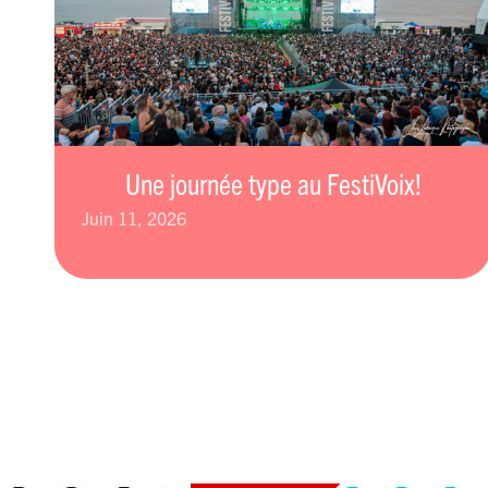
Une journée type au FestiVoix!
juin 11, 2026