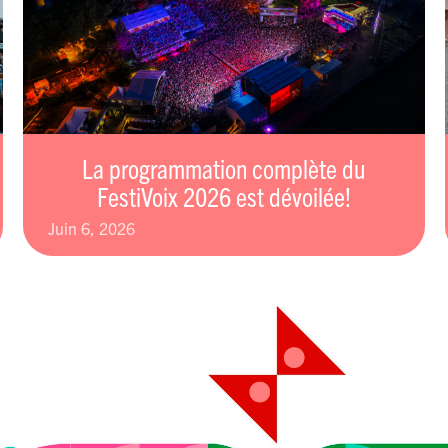
La programmation complète du
FestiVoix 2026 est dévoilée!
juin 6, 2026