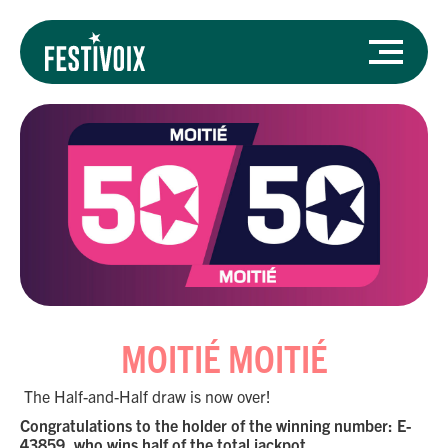
MOITIÉ MOITIÉ
The Half-and-Half draw is now over!
Congratulations to the holder of the winning number: E-
43859, who wins half of the total jackpot.