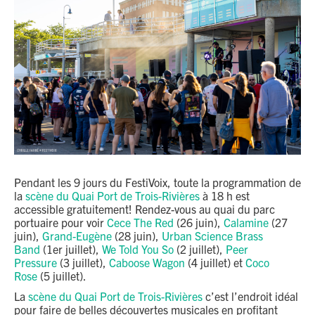
Pendant les 9 jours du FestiVoix, toute la programmation de
la
scène du Quai Port de Trois-Rivières
à 18 h est
accessible gratuitement! Rendez-vous au quai du parc
portuaire pour voir
Cece The Red
(26 juin),
Calamine
(27
juin),
Grand-Eugène
(28 juin),
Urban Science Brass
Band
(1er juillet),
We Told You So
(2 juillet),
Peer
Pressure
(3 juillet),
Caboose Wagon
(4 juillet) et
Coco
Rose
(5 juillet).
La
scène du Quai Port de Trois-Rivières
c’est l’endroit idéal
pour faire de belles découvertes musicales en profitant