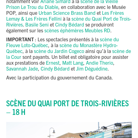
notamment voir
Ariane Simard
à la
scène de la Vieille
Prison Le Trou du Diable
, en collaboration avec le Musée
POP, ainsi que
Urban Science Brass Band
et
Les Frères
Lemay & Les Frères Fellini
à la
scène du Quai Port de Trois-
Rivières
.
Basile Seni
et
Cindy Bédard
se produiront
également sur les
scènes éphémères Meubles RD
.
IMPORTANT
: Les spectacles présentés à la
scène du
Fleuve Loto-Québec
, à la
scène du Monastère Hydro-
Québec
, à la
scène du Jardin Cogeco
ainsi qu’à la
scène de
la Cour
sont payants. Un billet est obligatoire pour assister
aux prestations de
Ernest
,
Matt Lang
,
Andie Therio
,
Savannah Jade
,
Cindy Bédard
et
Jim Déguédine
.
Avec la participation du gouvernement du Canada.
SCÈNE DU QUAI PORT DE TROIS-RIVIÈRES
– 18 H